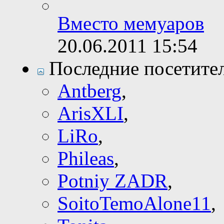
Вместо мемуаров
20.06.2011
15:54
Последние посетите
Antberg
,
ArisXLI
,
LiRo
,
Phileas
,
Potniy ZADR
,
SoitoTemoAlone11
,