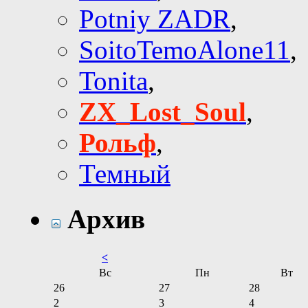
Potniy ZADR
,
SoitoTemoAlone11
,
Tonita
,
ZX_Lost_Soul
,
Рольф
,
Темный
Архив
<
Вс
Пн
Вт
26
27
28
2
3
4