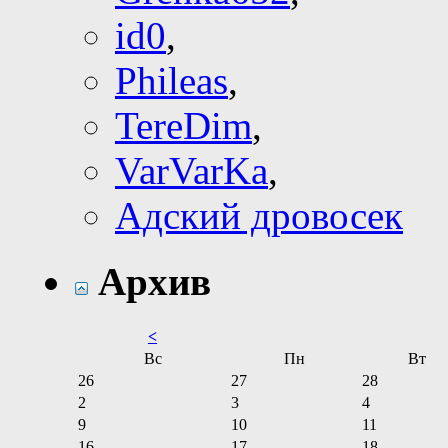
id0
,
Phileas
,
TereDim
,
VarVarKa
,
Адский дровосек
Архив
<
Вс
Пн
Вт
26
27
28
2
3
4
9
10
11
16
17
18