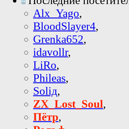
Последние посетите
Alx_Yago
,
BloodSlayer4
,
Grenka652
,
idavollr
,
LiRo
,
Phileas
,
Soliд
,
ZX_Lost_Soul
,
Пётр
,