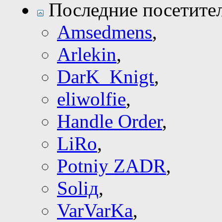
Последние посетите
Amsedmens
,
Arlekin
,
DarK_Knigt
,
eliwolfie
,
Handle Order
,
LiRo
,
Potniy ZADR
,
Soliд
,
VarVarKa
,