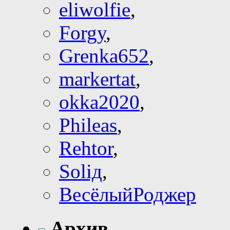
eliwolfie
,
Forgy
,
Grenka652
,
markertat
,
okka2020
,
Phileas
,
Rehtor
,
Soliд
,
ВесёлыйРоджер
Архив