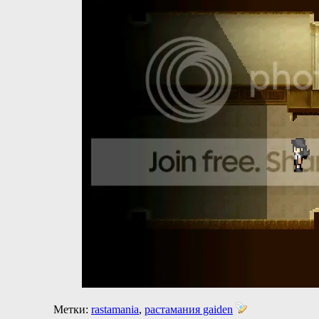
Метки:
rastamania
,
растамания gaiden