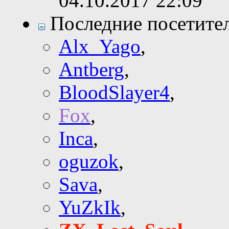
04.10.2017
22:09
Последние посетите
Alx_Yago
,
Antberg
,
BloodSlayer4
,
Fox
,
Inca
,
oguzok
,
Sava
,
YuZkIk
,