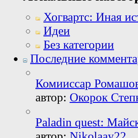
Хогвартс: Иная ис
Идеи
Без категории
Последние коммент
Комииссар Ромашо
автор:
Окорок Степ
Paladin quest: Майс
автор:
Nikolaay22