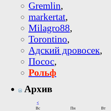
Gremlin
,
markertat
,
Milagro88
,
Torontino
,
Адский дровосек
,
Посос
,
Рольф
Архив
<
Вс
Пн
Вт