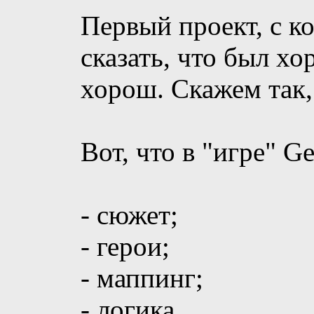
Первый проект, с к
сказать, что был хо
хорош. Скажем так,
Вот, что в "игре" G
- сюжет;
- герои;
- маппинг;
- логика.