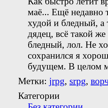
Как быстро летит вр
маё... Ещё недавно
худой и бледный, а
дядец, всё такой же
бледный, лол. Не хо
сохранился я хорош
будущем. В целом 
Метки:
jrpg
,
srpg
,
вор
Категории
Без категории