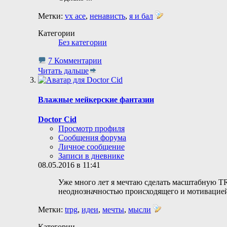
Метки:
vx ace
,
ненависть
,
я и бал
Категории
Без категории
7 Комментарии
Читать дальше
Влажные мейкерские фантазии
Doctor Cid
Просмотр профиля
Сообщения форума
Личное сообщение
Записи в дневнике
08.05.2016 в 11:41
Уже много лет я мечтаю сделать масштабную T
неоднозначностью происходящего и мотивацией 
Метки:
trpg
,
идеи
,
мечты
,
мысли
Категории