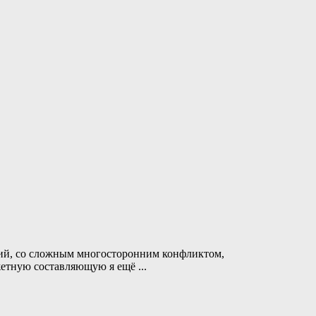
ций, со сложным многосторонним конфликтом,
сюжетную составляющую я ещё
...