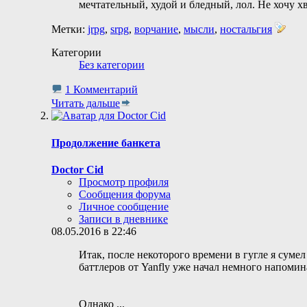
мечтательный, худой и бледный, лол. Не хочу х
Метки:
jrpg
,
srpg
,
ворчание
,
мысли
,
ностальгия
Категории
Без категории
1 Комментарий
Читать дальше
Продолжение банкета
Doctor Cid
Просмотр профиля
Сообщения форума
Личное сообщение
Записи в дневнике
08.05.2016 в 22:46
Итак, после некоторого времени в гугле я суме
баттлеров от Yanfly уже начал немного напоминат
Однако
...