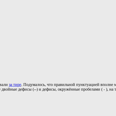
овали
за тире
. Подумалось, что правильной пунктуацией вполне м
двойные дефисы (--) и дефисы, окружённые пробелами ( - ), на ти