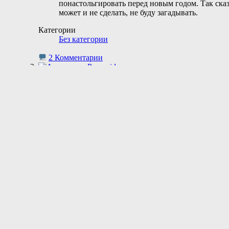
понастольгировать перед новым годом. Так сказ
может и не сделать, не буду загадывать.
Категории
Без категории
2 Комментарии
Ну я пошел
Paranoid
Просмотр профиля
Сообщения форума
Личное сообщение
Записи в дневнике
04.08.2017 в 11:05
В общем, я ухожу из "игростроя". Хоть по факт
и хоть я не сделал ни одной нормальной игры, 
Категории
Без категории
4 Комментарии