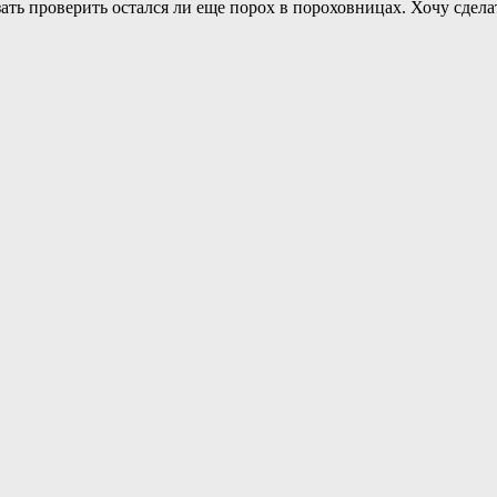
ать проверить остался ли еще порох в пороховницах. Хочу сдела
у я им и не занимался, но все же игры сделанные с помощью кон
все равно было весело. Пишу в дневниках, чтобы не волновались 