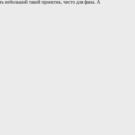
ть небольшой такой проектик, чисто для фана. А
структора тоже игры. В общем спасибо вам за помощь
если что. Всем пока.