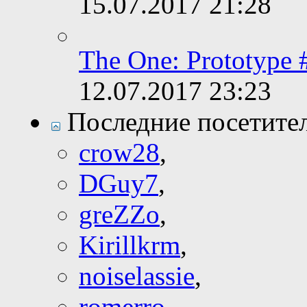
15.07.2017
21:28
The One: Prototype 
12.07.2017
23:23
Последние посетите
crow28
,
DGuy7
,
greZZo
,
Kirillkrm
,
noiselassie
,
romerro
,