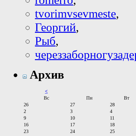
tvorimvsevmeste
,
Георгий
,
Рыб
,
череззаборногузад
Архив
<
Вс
Пн
Вт
26
27
28
2
3
4
9
10
11
16
17
18
23
24
25