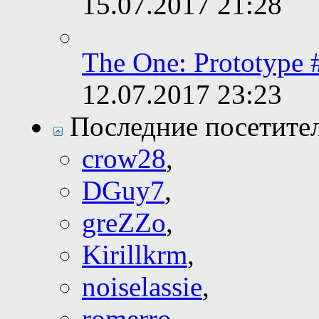
15.07.2017
21:28
The One: Prototype 
12.07.2017
23:23
Последние посетите
crow28
,
DGuy7
,
greZZo
,
Kirillkrm
,
noiselassie
,
romerro
,