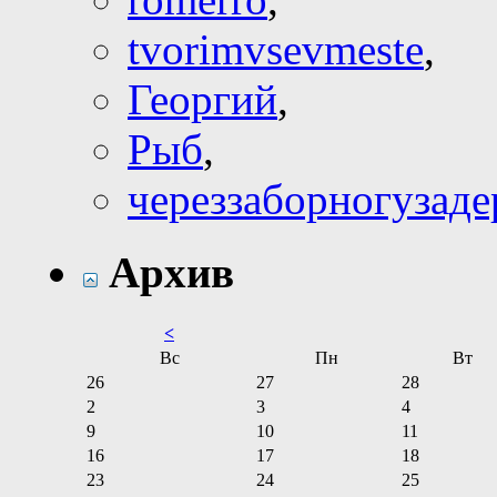
tvorimvsevmeste
,
Георгий
,
Рыб
,
череззаборногузад
Архив
<
Вс
Пн
Вт
26
27
28
2
3
4
9
10
11
16
17
18
23
24
25