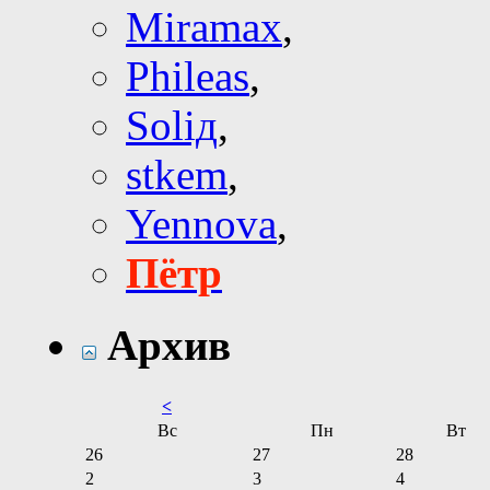
Miramax
,
Phileas
,
Soliд
,
stkem
,
Yennova
,
Пётр
Архив
<
Вс
Пн
Вт
26
27
28
2
3
4