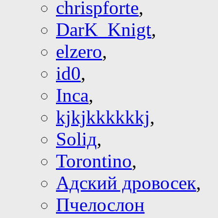
chrispforte
,
DarK_Knigt
,
elzero
,
id0
,
Inca
,
kjkjkkkkkkj
,
Soliд
,
Torontino
,
Адский дровосек
,
Пчелослон