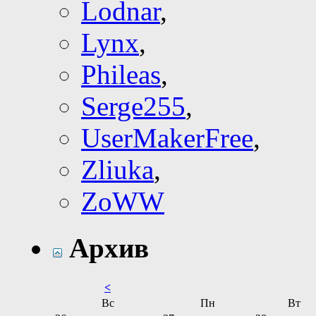
Lodnar
,
Lynx
,
Phileas
,
Serge255
,
UserMakerFree
,
Zliuka
,
ZoWW
Архив
<
Вс
Пн
Вт