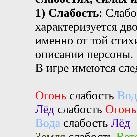
1) Слабость
: Слаб
характеризуется дв
именно от той стих
описании персоны.
В игре имеются сле
Огонь
слабость
Вод
Лёд
слабость
Огонь
Вода
слабость
Лёд
Земля
слабость
Вет