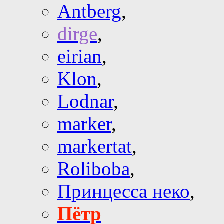
Antberg
,
dirge
,
eirian
,
Klon
,
Lodnar
,
marker
,
markertat
,
Roliboba
,
Принцесса неко
,
Пётр