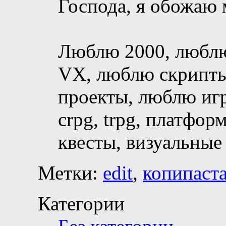
Господа, я обожаю 
Люблю 2000, люблю
VX, люблю скрипты
проекты, люблю игр
crpg, trpg, платформ
квесты, визуальны
Метки:
edit
,
копипаст
Категории