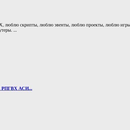
 люблю скрипты, люблю эвенты, люблю проекты, люблю игры, лю
шутеры.
...
к РПГВХ АСИ...