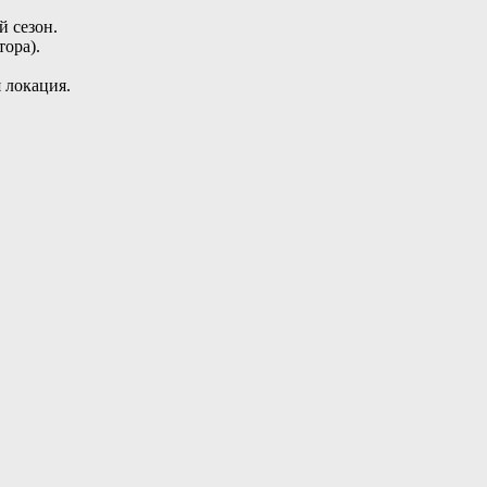
й сезон.
ора).
 локация.