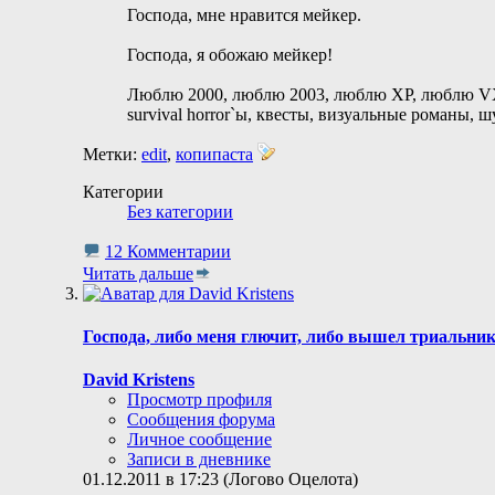
Господа, мне нравится мейкер.
Господа, я обожаю мейкер!
Люблю 2000, люблю 2003, люблю XP, люблю VX,
survival horror`ы, квесты, визуальные романы, 
Метки:
edit
,
копипаста
Категории
Без категории
12 Комментарии
Читать дальше
Господа, либо меня глючит, либо вышел триальни
David Kristens
Просмотр профиля
Сообщения форума
Личное сообщение
Записи в дневнике
01.12.2011 в 17:23 (Логово Оцелота)