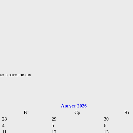
ко в заголовках
Август 2026
Вт
Ср
Чт
28
29
30
4
5
6
11
12
13