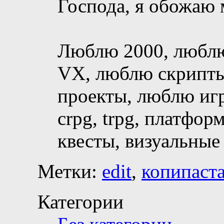
Господа, я обожаю 
Люблю 2000, люблю
VX, люблю скрипты
проекты, люблю игр
crpg, trpg, платформ
квесты, визуальны
Метки:
edit
,
копипаст
Категории