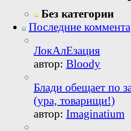
Без категории
Последние коммент
ЛокАлЕзация
автор:
Bloody
Блади обещает по з
(ура, товарищи!)
автор:
Imaginatium