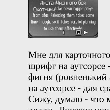
Мне для карточного
шрифт на аутсорсе -
фигня (ровненький 
на аутсорсе - для с
Сижу, думаю - что 
делать. Русские шр