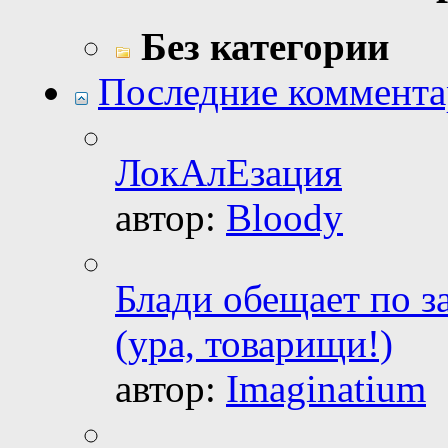
Без категории
Последние коммент
ЛокАлЕзация
автор:
Bloody
Блади обещает по з
(ура, товарищи!)
автор:
Imaginatium