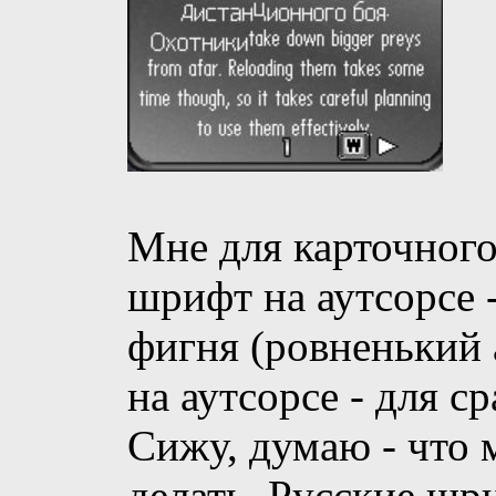
Мне для карточного
шрифт на аутсорсе -
фигня (ровненький 
на аутсорсе - для с
Сижу, думаю - что 
делать. Русские шр