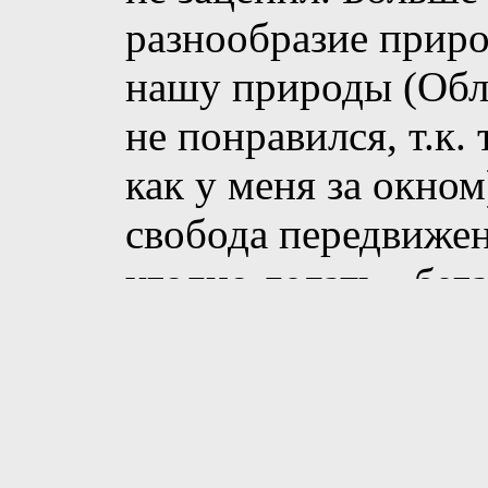
разнообразие приро
нашу природы (Обл
не понравился, т.к.
как у меня за окном
свобода передвижени
угодно делать - бега
забираться на горы
Ведьмака, в котором
шикарности, главны
т.е. возможность за