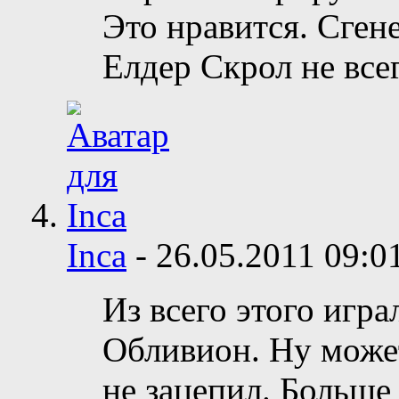
Это нравится. Сге
Елдер Скрол не все
Inca
-
26.05.2011
09:0
Из всего этого игр
Обливион. Ну может
не зацепил. Больше