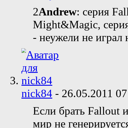
2
Andrew
: серия Fal
Might&Magic, серия 
- неужели не играл 
nick84
-
26.05.2011
07
Если брать Fallout 
мир не генерируется