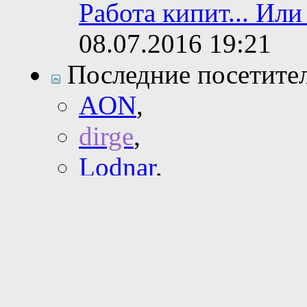
Работа кипит... Или 
08.07.2016
19:21
Последние посетите
AON
,
dirge
,
Lodnar
,
marker
,
MaxRiper
,
NikZol
,
Paranoid
,