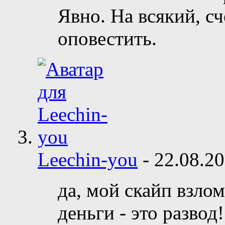
Явно. На всякий, с
оповестить.
Leechin-you
-
22.08.2
да, мой скайп взло
деньги - это развод!