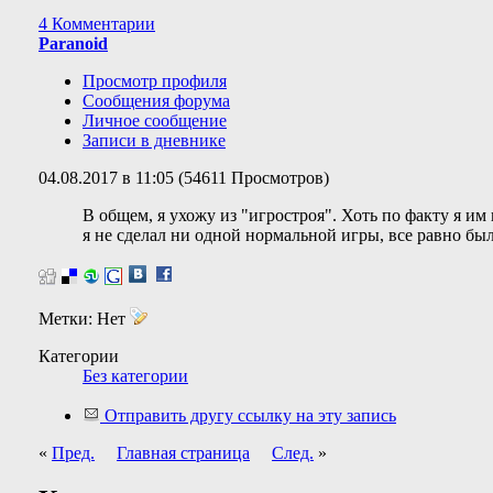
4 Комментарии
Paranoid
Просмотр профиля
Сообщения форума
Личное сообщение
Записи в дневнике
04.08.2017 в 11:05 (54611 Просмотров)
В общем, я ухожу из "игростроя". Хоть по факту я и
я не сделал ни одной нормальной игры, все равно был
Метки:
Нет
Категории
Без категории
Отправить другу ссылку на эту запись
«
Пред.
Главная страница
След.
»