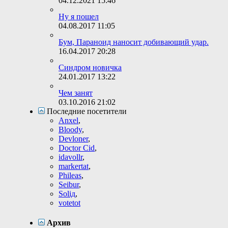
04.12.2021
15:46
Ну я пошел
04.08.2017
11:05
Бум, Параноид наносит добивающий удар.
16.04.2017
20:28
Синдром новичка
24.01.2017
13:22
Чем занят
03.10.2016
21:02
Последние посетители
Anxel
,
Bloody
,
Devloner
,
Doctor Cid
,
idavollr
,
markertat
,
Phileas
,
Seibur
,
Soliд
,
votetot
Архив