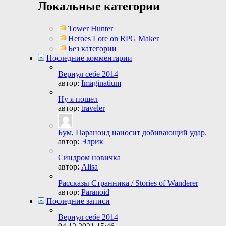
Локальные категории
Tower Hunter
Heroes Lore on RPG Maker
Без категории
Последние комментарии
Вернул себе 2014
автор:
Imaginatium
Ну я пошел
автор:
traveler
Бум, Параноид наносит добивающий удар.
автор:
Элрик
Синдром новичка
автор:
Alisa
Рассказы Странника / Stories of Wanderer
автор:
Paranoid
Последние записи
Вернул себе 2014