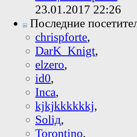
23.01.2017
22:26
Последние посетите
chrispforte
,
DarK_Knigt
,
elzero
,
id0
,
Inca
,
kjkjkkkkkkj
,
Soliд
,
Torontino
,