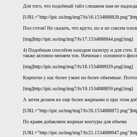
Для того, что подобный тайл слишком нам не надоед
[URL="http://ipic.su/img/img7/fs/16.1534888828.png"]htt
Пол готов! Не сказать, что круто, но и не совсем плох
[img]http://ipic.su/img/img7/fs/17.1534888844.png[/img]
4) Подобным способом находим палитру и для стен. Е
также активно меняем тон. Начиная с основного фио
[img]http://ipic.su/img/img7/fs/18.1534888929.png[/img]
Кирпичи у нас более узкие но более объемные. Поэт
[img]http://ipic.su/img/img7/fs/19.1534888859.png[/img]
А затем делаем их еще более жирными и при этом добав
[URL="http://ipic.su/img/img7/fs/20.1534888872.png"]htt
По краям добавляем жирные контуры для объема
[URL="http://ipic.su/img/img7/fs/21.1534888947.png"]htt