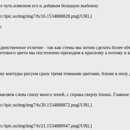
ал чуть изменим его и добавим большую выбоину
p://ipic.su/img/img7/fs/16.1534888828.png[/URL]
о
динственное отличие - так как стены мы хотим сделать более о
летового цвета мы постепенно приходим к красному а потому и 
ому контуры рисуем сразу тремя темными цветами, ближе к низу
ляем слева снизу много теней, с справа сверху блики. Главное з
p://ipic.su/img/img7/fs/20.1534888872.png[/URL]
p://ipic.su/img/img7/fs/21.1534888947.png[/URL]