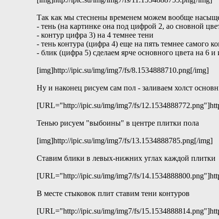
Так как мы стеснены временем можем вообще насыщен
- тень (на картинке она под цифрой 2, ао сновной цв
- контур цифра 3) на 4 темнее тени
- тень контура (цифра 4) еще на пять темнее самого 
- блик (цифра 5) сделаем ярче основного цвета на 6 и
[img]http://ipic.su/img/img7/fs/8.1534888710.png[/img]
Ну и наконец рисуем сам пол - заливаем холст основ
[URL="http://ipic.su/img/img7/fs/12.1534888772.png"]htt
Тенью рисуем "выбоины" в центре плитки пола
[img]http://ipic.su/img/img7/fs/13.1534888785.png[/img]
Ставим блики в левых-нижних углах каждой плитки
[URL="http://ipic.su/img/img7/fs/14.1534888800.png"]htt
В месте стыковок плит ставим тени контуров
[URL="http://ipic.su/img/img7/fs/15.1534888814.png"]htt