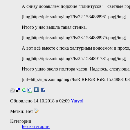
А снизу добавляем подобие "плинтусов" - светлые г
[img]http://ipic.su/img/img7/fs/22.1534888961.png[/img]
Итого у нас вышла такая стенка.
[img]http://ipic.su/img/img7/fs/23.1534888975.png[/img]
А вот всё вместе с пока халтурным водоемом и прохо
[img]http://ipic.su/img/img7/fs/25.1534891781.png[/img]
Итого ушло около полтора часов. Надеюсь, следующая
[url=http://ipic.su/img/img7/fs/RiRRRiRiRiRi.1534888108.
Обновлено 14.10.2018 в 02:09
Yuryol
Метки:
Нет
Категории
Без категории