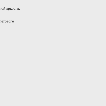
лой яркости.
олетового