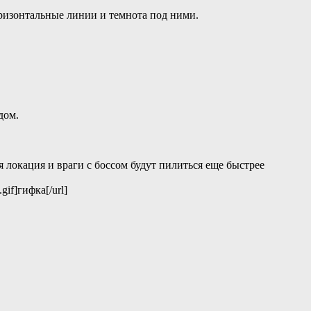
оризонтальные линии и темнота под ними.
дом.
 локация и враги с боссом будут пилиться еще быстрее
gif]гифка[/url]