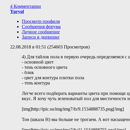
4 Комментарии
Yuryol
Просмотр профиля
Сообщения форума
Личное сообщение
Записи в дневнике
22.08.2018 в 01:51 (254603 Просмотров)
4) Для тайлов пола в первую очередь определяемся с
- основной цвет
- тень основного цвета
- блик
- цвет для контура плитки пола
- тень контура
Легче всего подбирать варианты цвета при помощи цв
вкус. Я хочу чуть зеленоватый пол для мистичности 
[img]http://ipic.su/img/img7/fs/9.1534888735.png[/img]
Тон (шкала H) мы больше не трогаем. А вот насыщенно
[img]http://ipic.su/img/img7/fs/11.1534888755.png[/img]