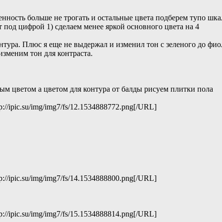
ность больше не трогать и остальные цвета подберем тупо шка
ет под цифрой 1) сделаем менее яркой основного цвета на 4
контура. Плюс я еще не выдержал и изменил тон с зеленого до фи
 изменим тон для контраста.
ным цветом а цветом для контура от балды рисуем плитки пола
p://ipic.su/img/img7/fs/12.1534888772.png[/URL]
p://ipic.su/img/img7/fs/14.1534888800.png[/URL]
p://ipic.su/img/img7/fs/15.1534888814.png[/URL]