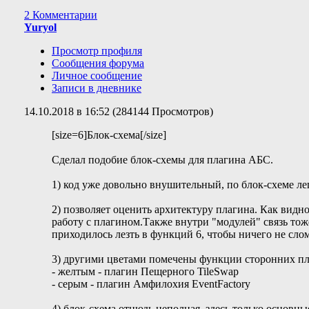
2 Комментарии
Yuryol
Просмотр профиля
Сообщения форума
Личное сообщение
Записи в дневнике
14.10.2018 в 16:52 (284144 Просмотров)
[size=6]Блок-схема[/size]
Сделал подобие блок-схемы для плагина АБС.
1) код уже довольно внушительный, по блок-схеме ле
2) позволяет оценить архитектуру плагина. Как видно
работу с плагином.Также внутри "модулей" связь тож
приходилось лезть в функций 6, чтобы ничего не сло
3) другими цветами помечены функции сторонних пл
- желтым - плагин Пещерного TileSwap
- серым - плагин Амфилохия EventFactory
4) блок-схема отнюдь неполная, здесь только основн