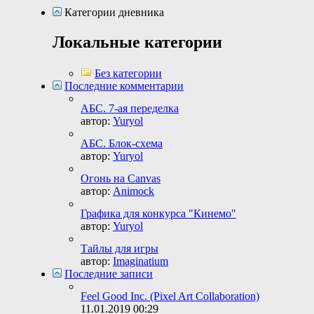
Категории дневника
Локальные категории
Без категории
Последние комментарии
АБС. 7-ая переделка
автор:
Yuryol
АБС. Блок-схема
автор:
Yuryol
Огонь на Canvas
автор:
Animock
Графика для конкурса "Кинемо"
автор:
Yuryol
Тайлы для игры
автор:
Imaginatium
Последние записи
Feel Good Inc. (Pixel Art Collaboration)
11.01.2019
00:29