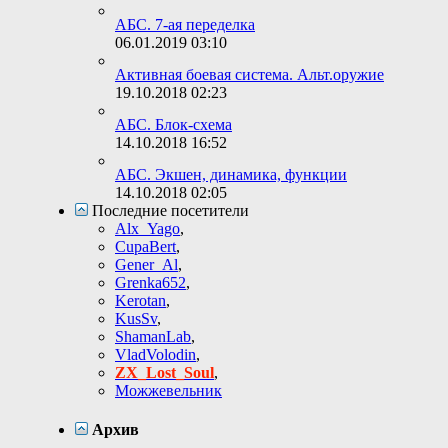
АБС. 7-ая переделка
06.01.2019
03:10
Активная боевая система. Альт.оружие
19.10.2018
02:23
АБС. Блок-схема
14.10.2018
16:52
АБС. Экшен, динамика, функции
14.10.2018
02:05
Последние посетители
Alx_Yago
,
CupaBert
,
Gener_Al
,
Grenka652
,
Kerotan
,
KusSv
,
ShamanLab
,
VladVolodin
,
ZX_Lost_Soul
,
Можжевельник
Архив