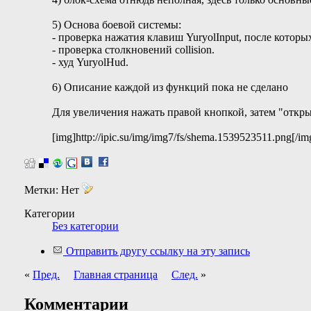
5) Основа боевой системы:
- проверка нажатия клавиш YuryolInput, после которых
- проверка столкновений collision.
- худ YuryolHud.
6) Описание каждой из функций пока не сделано
Для увеличения нажать правой кнопкой, затем "откры
[img]http://ipic.su/img/img7/fs/shema.1539523511.png[/im
Метки:
Нет
Категории
Без категории
Отправить другу ссылку на эту запись
«
Пред.
Главная страница
След.
»
Комментарии