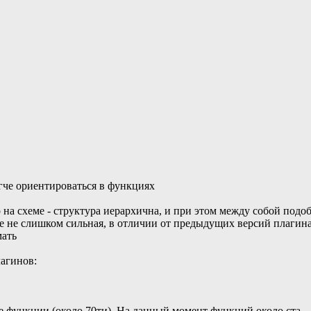
гче ориентироваться в функциях
 на схеме - структура иерархична, и при этом между собой подо
е не слишком сильная, в отличии от предыдущих версий плагина
мать
агинов:
ые функции (около 70ти). На данный момент функций около ста