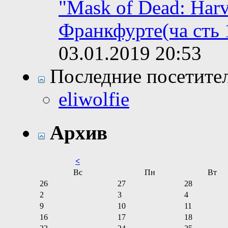
"Mask of Dead: Harv
Франкфурте(ча сть 
03.01.2019
20:53
Последние посетите
eliwolfie
Архив
<
Вс
Пн
Вт
26
27
28
2
3
4
9
10
11
16
17
18