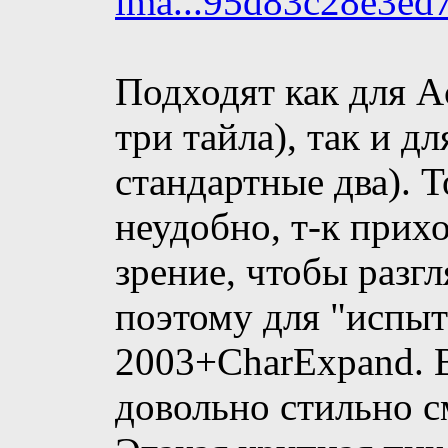
ima...95d83c28e3ed
Подходят как для A
три тайла), так и д
стандартные два). Т
неудобно, т-к прих
зрение, чтобы разгл
поэтому для "испыт
2003+CharExpand. В
довольно стильно см