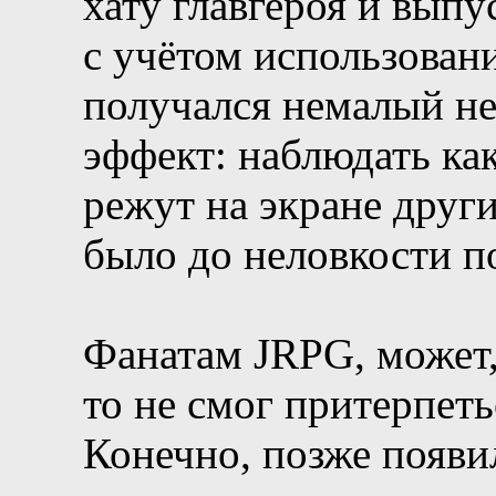
хату главгероя и выпу
с учётом использован
получался немалый н
эффект: наблюдать ка
режут на экране други
было до неловкости п
Фанатам JRPG, может, 
то не смог притерпеть
Конечно, позже появи