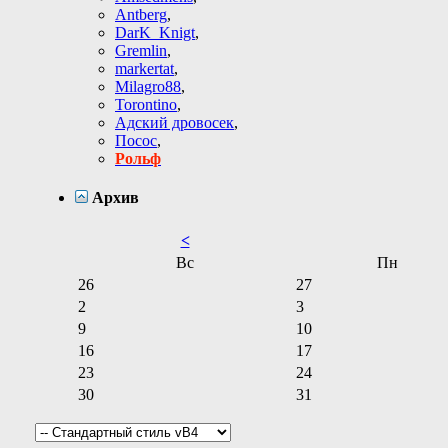
Antberg
,
DarK_Knigt
,
Gremlin
,
markertat
,
Milagro88
,
Torontino
,
Адский дровосек
,
Посос
,
Рольф
Архив
<
Вс
Пн
26
27
2
3
9
10
16
17
23
24
30
31