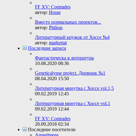
FF XV: Comrades
автор:
Hosse
Вместо нормальных проектов...
автор:
Phileas
Литературный кружок от Хоссе №4
автор:
markertat
Последние записи
Фантастическa я литература
10.08.2020
08:36
Geneticalypse project. Дневник №1
08.04.2020
15:50
Литературная минутка с Хоссе vol.1,5
09.02.2019
12:45
Литературная минутка с Хоссе vol.1
09.02.2019
12:44
FF XV: Comrades
20.09.2018
02:34
Последние посетители
Amsedmens
,