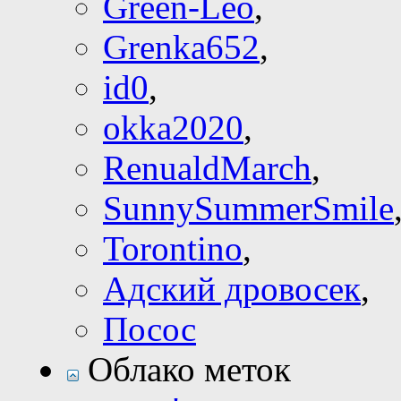
Green-Leo
,
Grenka652
,
id0
,
okka2020
,
RenualdMarch
,
SunnySummerSmile
Torontino
,
Адский дровосек
,
Посос
Облако меток