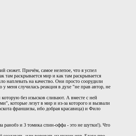
ий сюжет. Причём, самое нелепое, что я успел
ак там раскрывается мир и как там раскрывается
было наплевать на качество. Они просто соорудили
 у меня случилась реакция в духе "не прав автор, не
 которую без изысков сливают. А вместе с ней
", которые лезут в мир и из-за которого и вызвали
аскота франшизы, ибо добрая красавица) и Фило
 ранобэ и 3 томика спин-оффа - это не шутки!). Что
оё создавать, или воровать из чужих игр. Благо про