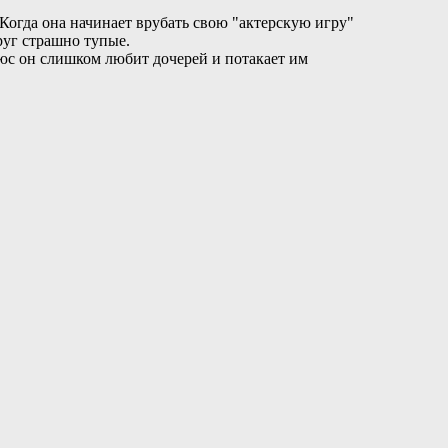
 Когда она начинает врубать свою "актерскую игру"
руг страшно тупые.
люс он слишком любит дочерей и потакает им