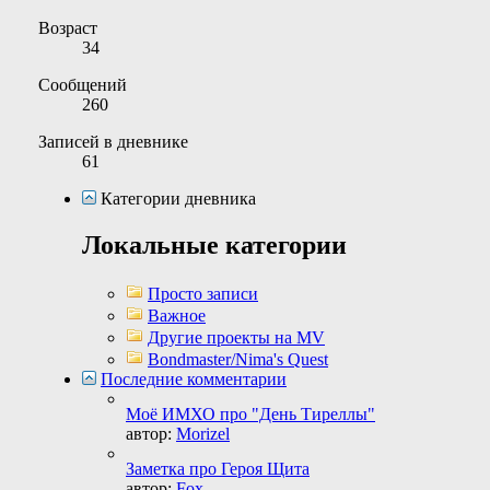
Возраст
34
Сообщений
260
Записей в дневнике
61
Категории дневника
Локальные категории
Просто записи
Важное
Другие проекты на MV
Bondmaster/Nima's Quest
Последние комментарии
Моё ИМХО про "День Тиреллы"
автор:
Morizel
Заметка про Героя Щита
автор:
Fox