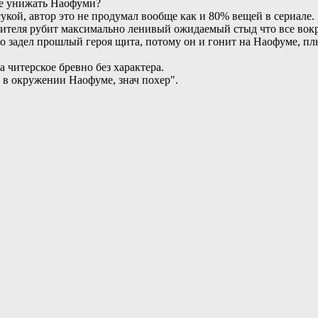
мье унижать Наофуми?
укой, автор это не продумал вообще как и 80% вещей в сериале.
зрителя рубит максимально ленивый ожидаемый стыд что все вок
ьно задел прошлый героя щита, потому он и гонит на Наофуме, п
а читерское бревно без характера.
е в окружении Наофуме, знач похер".