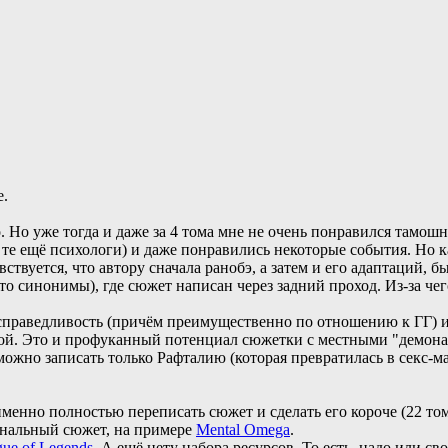
е.
 Но уже тогда и даже за 4 тома мне не очень понравился тамошн
- те ещё психологи) и даже понравились некоторые события. Но к
ствуется, что автору сначала ранобэ, а затем и его адаптаций, 
о синонимы), где сюжет написан через задний проход. Из-за чего
есправедливость (причём преимущественно по отношению к ГГ) и
ой. Это и профуканный потенциал сюжетки с местными "демонами
можно записать только Рафталию (которая превратилась в секс-м
енно полностью переписать сюжет и сделать его короче (22 тома
гинальный сюжет, на примере
Mental Omega
.
ue of Legends
. А ещё нету набора ресурсов. То есть, надо или св