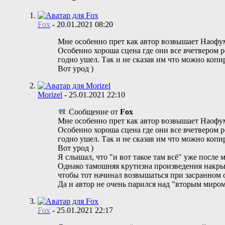
Fox
-
20.01.2021
08:20
Мне особенно прет как автор возвышает Наофум
Особенно хороша сцена где они все вчетвером р
годно ушел. Так и не сказав им что можно коп
Вот урод )
Morizel
-
25.01.2021
22:10
Сообщение от
Fox
Мне особенно прет как автор возвышает Наофум
Особенно хороша сцена где они все вчетвером р
годно ушел. Так и не сказав им что можно коп
Вот урод )
Я слышал, что "и вот такое там всё" уже после
Однако тамошняя крутизна произведения накрыва
чтобы тот начинал возвышаться при засранном
Да и автор не очень парился над "вторым миром
Fox
-
25.01.2021
22:17