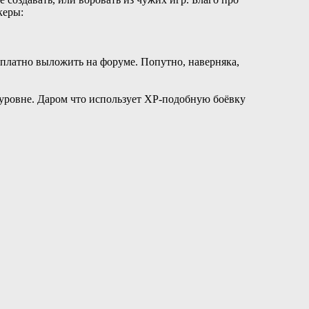
керы:
есплатно выложить на форуме. Попутно, наверняка,
 их уровне. Даром что использует XP-подобную боёвку