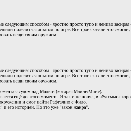
е следующим способом - яростно просто тупо и лениво засирая 
ешили поделиться опытом по игре. Все трое сказали что смогли,
ировать вещи своим оружием.
е следующим способом - яростно просто тупо и лениво засирая 
ешили поделиться опытом по игре. Все трое сказали что смогли,
ировать вещи своим оружием.
 момента с судом над Мальти (которая Майне/Мине).
ется ещё до этого момента. Я так и не понял, в чём смысл кор
 окружении и смог найти Рафталию с Фило.
" и его историей. Но это уже "закон жанра".