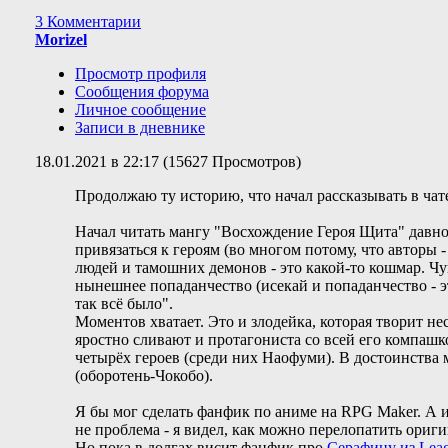
3 Комментарии
Morizel
Просмотр профиля
Сообщения форума
Личное сообщение
Записи в дневнике
18.01.2021 в 22:17 (15627 Просмотров)
Продолжаю ту историю, что начал рассказывать в чат
Начал читать мангу "Восхождение Героя Щита" давно.
привязаться к героям (во многом потому, что авторы 
людей и тамошних демонов - это какой-то кошмар. Чув
нынешнее попаданчество (исекай и попаданчество - эт
так всё было".
Моментов хватает. Это и злодейка, которая творит н
яростно сливают и протагониста со всей его компашк
четырёх героев (среди них Наофуми). В достоинства 
(оборотень-Чокобо).
Я бы мог сделать фанфик по аниме на RPG Maker. А им
не проблема - я видел, как можно перелопатить ори
Но пока в долгах висит фанфик про
Серафину из Leag