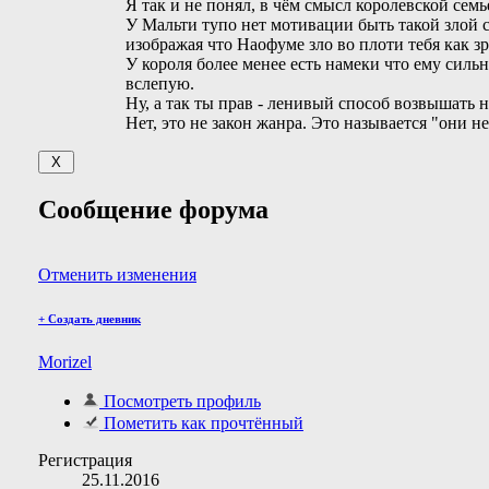
Я так и не понял, в чём смысл королевской се
У Мальти тупо нет мотивации быть такой злой с
изображая что Наофуме зло во плоти тебя как 
У короля более менее есть намеки что ему сил
вслепую.
Ну, а так ты прав - ленивый способ возвышать н
Нет, это не закон жанра. Это называется "они н
Сообщение форума
Отменить изменения
+
Создать дневник
Morizel
Посмотреть профиль
Пометить как прочтённый
Регистрация
25.11.2016