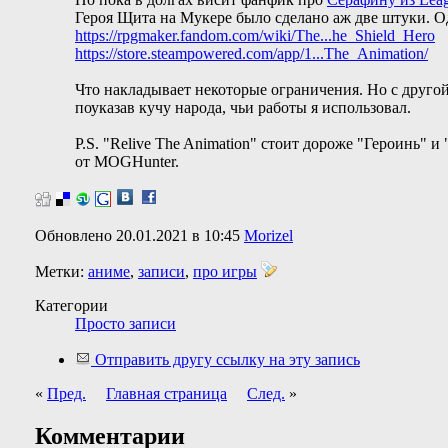
Героя Щита на Мукере было сделано аж две штуки. 
https://rpgmaker.fandom.com/wiki/The...he_Shield_Hero
https://store.steampowered.com/app/1...The_Animation/
Что накладывает некоторые ограничения. Но с другой 
поуказав кучу народа, чьи работы я использовал.
P.S. "Relive The Animation" стоит дороже "Героинь" и
от MOGHunter.
Обновлено 20.01.2021 в 10:45
Morizel
Метки:
аниме
,
записи
,
про игры
Категории
Просто записи
Отправить другу ссылку на эту запись
«
Пред.
Главная страница
След.
»
Комментарии