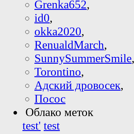
Grenka652
,
id0
,
okka2020
,
RenualdMarch
,
SunnySummerSmile
Torontino
,
Адский дровосек
,
Посос
Облако меток
test'
test