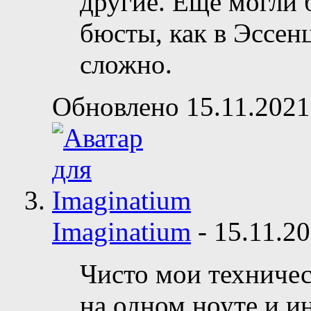
другие. Ещё могли 
бюсты, как в Эссенц
сложно.
Обновлено 15.11.2021
Imaginatium
-
15.11.2
Чисто мои техничес
на одном ноуте и ин