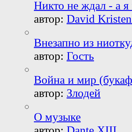
Никто не ждал - а я
автор:
David Kristen
Внезапно из ниотку
автор:
Гость
Война и мир (букаф
автор:
Злодей
О музыке
автор:
Dante XIII