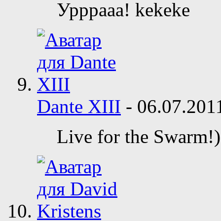
Урррааа! kekeke
Dante XIII
-
06.07.20
Live for the Swarm!)