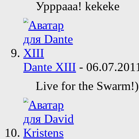
Урррааа! kekeke
Dante XIII
-
06.07.20
Live for the Swarm!)