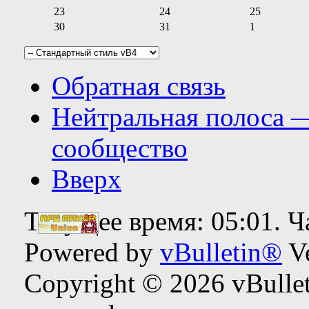
23
24
25
30
31
1
Обратная связь
Нейтральная полоса 
сообщество
Вверх
Текущее время:
05:01
. 
Powered by
vBulletin®
Ve
Copyright © 2026 vBulleti