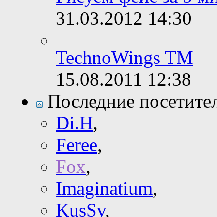
31.03.2012
14:30
TechnoWings TM
15.08.2011
12:38
Последние посетите
Di.H
,
Feree
,
Fox
,
Imaginatium
,
KusSv
,