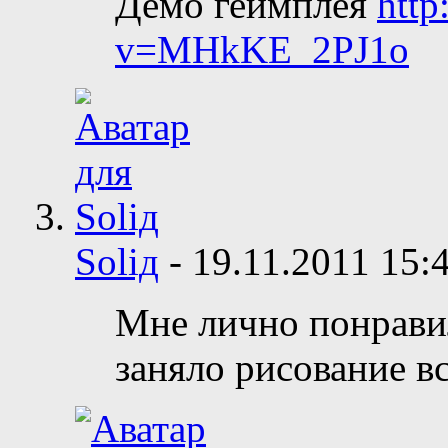
Демо геймплея
http
v=MHkKE_2PJ1o
Soliд
-
19.11.2011
15:
Мне лично понрави
заняло рисование в