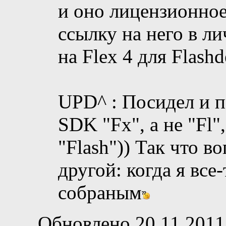
и оно лицензионное
ссылку на него в ли
на Flex 4 для Flash
UPD^ : Посидел и п
SDK "Fx", а не "Fl"
"Flash")) Так что в
другой: когда я вс
собраным
Обновлено 20.11.2011