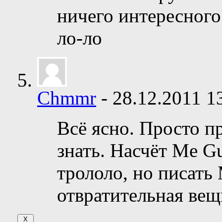
ничего интересног
ло-ло
Chmmr
-
28.12.2011
1
Всё ясно. Просто п
знать. Насчёт Me G
трололо, но писать
отвратительная вещ