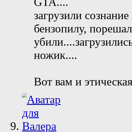
GTA....
загрузили сознание 
бензопилу, порешал
убили....загрузилис
ножик....
Вот вам и этическа