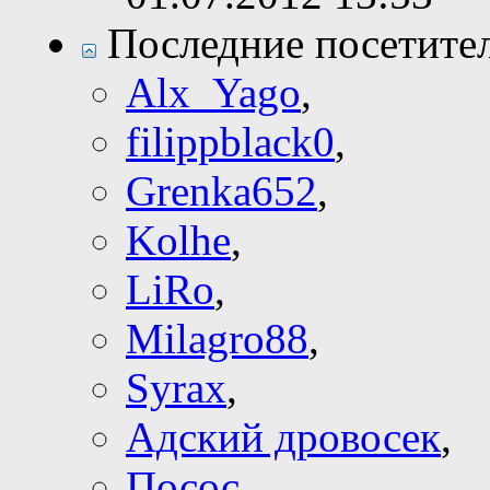
Последние посетите
Alx_Yago
,
filippblack0
,
Grenka652
,
Kolhe
,
LiRo
,
Milagro88
,
Syrax
,
Адский дровосек
,
Посос
,