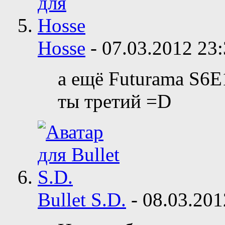
Hosse
-
07.03.2012
23:
а ещё Futurama S6E1
ты третий =D
Bullet S.D.
-
08.03.20