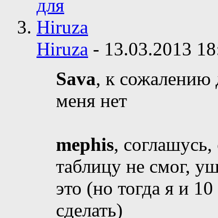
Hiruza
-
13.03.2013
18
Sava
, к сожалению 
меня нет
mephis
, соглашусь,
таблицу не смог, у
это (но тогда я и 1
сделать)