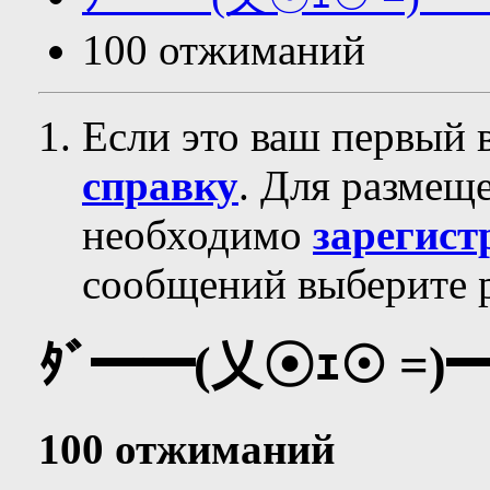
100 отжиманий
Если это ваш первый 
справку
. Для размещ
необходимо
зарегист
сообщений выберите р
ﾀﾞ━━(乂☉ｪ☉ =)
100 отжиманий