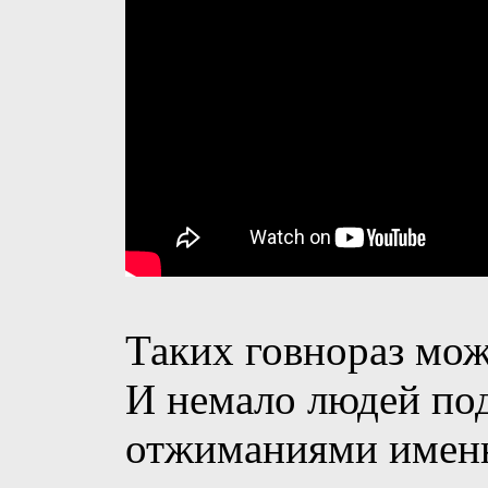
Таких говнораз мож
И немало людей по
отжиманиями именн