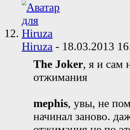
Hiruza
-
18.03.2013
16
The Joker
, я и сам
отжимания
mephis
, увы, не по
начинал заново. да
отжимания не по эт