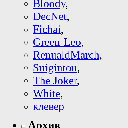
Bloody
,
DecNet
,
Fichai
,
Green-Leo
,
RenualdMarch
,
Suigintou
,
The Joker
,
White
,
клевер
Архив