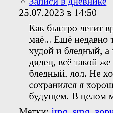
Записи в дневнике
25.07.2023 в 14:50
Как быстро летит вр
маё... Ещё недавно
худой и бледный, а
дядец, всё такой же
бледный, лол. Не хо
сохранился я хорош
будущем. В целом 
Метки:
jrpg
,
srpg
,
вор