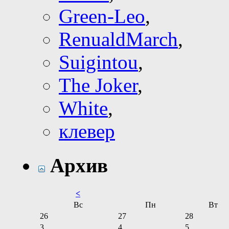
Green-Leo
,
RenualdMarch
,
Suigintou
,
The Joker
,
White
,
клевер
Архив
<
Вс
Пн
Вт
26
27
28
3
4
5