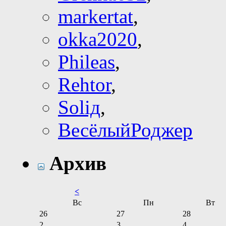
markertat
,
okka2020
,
Phileas
,
Rehtor
,
Soliд
,
ВесёлыйРоджер
Архив
<
Вс
Пн
Вт
26
27
28
2
3
4