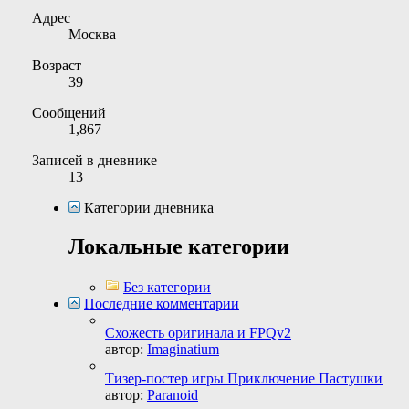
Адрес
Москва
Возраст
39
Сообщений
1,867
Записей в дневнике
13
Категории дневника
Локальные категории
Без категории
Последние комментарии
Схожесть оригинала и FPQv2
автор:
Imaginatium
Тизер-постер игры Приключение Пастушки
автор:
Paranoid