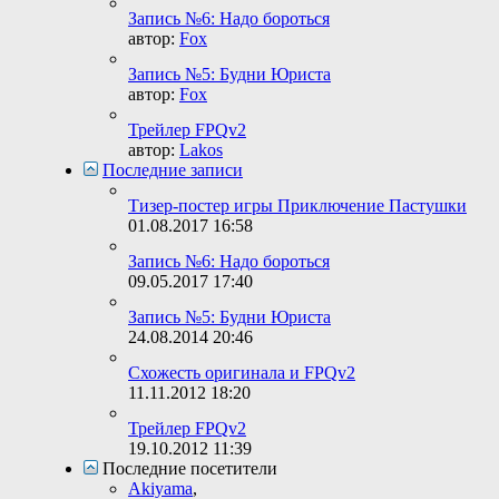
Запись №6: Надо бороться
автор:
Fox
Запись №5: Будни Юриста
автор:
Fox
Трейлер FPQv2
автор:
Lakos
Последние записи
Тизер-постер игры Приключение Пастушки
01.08.2017
16:58
Запись №6: Надо бороться
09.05.2017
17:40
Запись №5: Будни Юриста
24.08.2014
20:46
Схожесть оригинала и FPQv2
11.11.2012
18:20
Трейлер FPQv2
19.10.2012
11:39
Последние посетители
Akiyama
,