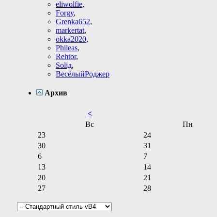
eliwolfie
,
Forgy
,
Grenka652
,
markertat
,
okka2020
,
Phileas
,
Rehtor
,
Soliд
,
ВесёлыйРоджер
Архив
<
Вс
Пн
23
24
30
31
6
7
13
14
20
21
27
28