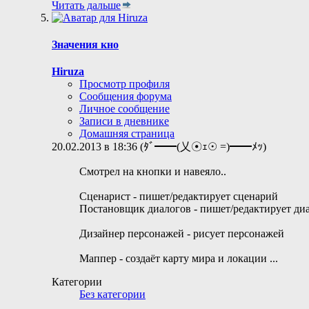
Читать дальше
Значения кно
Hiruza
Просмотр профиля
Сообщения форума
Личное сообщение
Записи в дневнике
Домашняя страница
20.02.2013 в 18:36 (ﾀﾞ━━(乂☉ｪ☉ =)━━ﾒｯ)
Смотрел на кнопки и навеяло..
Сценарист - пишет/редактирует сценарий
Постановщик диалогов - пишет/редактирует ди
Дизайнер персонажей - рисует персонажей
Маппер - создаёт карту мира и локации
...
Категории
Без категории