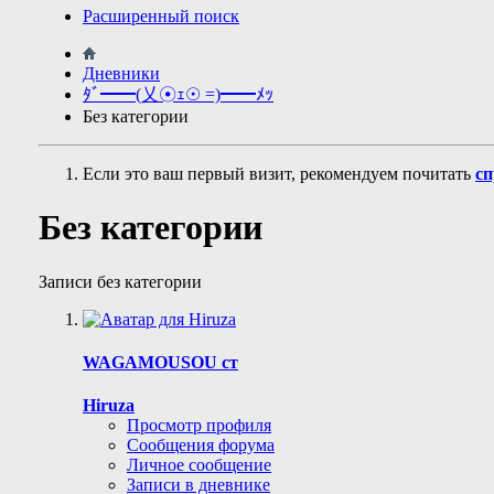
Расширенный поиск
Дневники
ﾀﾞ━━(乂☉ｪ☉ =)━━ﾒｯ
Без категории
Если это ваш первый визит, рекомендуем почитать
сп
Без категории
Записи без категории
WAGAMOUSOU ст
Hiruza
Просмотр профиля
Сообщения форума
Личное сообщение
Записи в дневнике