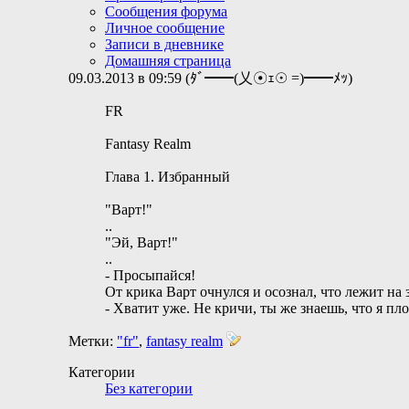
Сообщения форума
Личное сообщение
Записи в дневнике
Домашняя страница
09.03.2013 в 09:59 (ﾀﾞ━━(乂☉ｪ☉ =)━━ﾒｯ)
FR
Fantasy Realm
Глава 1. Избранный
"Варт!"
..
"Эй, Варт!"
..
- Просыпайся!
От крика Варт очнулся и осознал, что лежит на 
- Хватит уже. Не кричи, ты же знаешь, что я пл
Метки:
"fr"
,
fantasy realm
Категории
Без категории