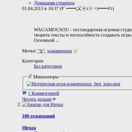
Домашняя страница
01.04.2013 в 16:37 (ﾀﾞ━━(乂☉ｪ☉ =)━━ﾒｯ)
WAGAMOUSOU - нестандартная игровая студия (
творить тексты и неспособность создавать игры
Основной
...
Метки:
"fr"
,
wagamousou
Категории
Без категории
Миниатюры
1 Комментарий
Читать дальше
100 отжиманий
Hiruza